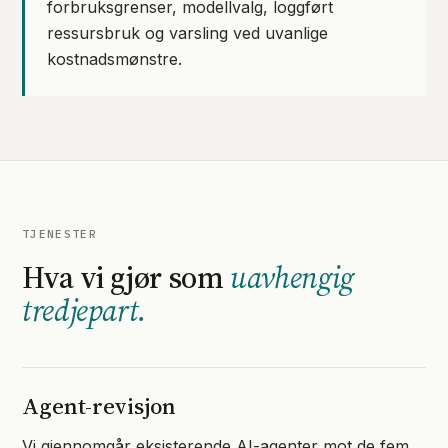
forbruksgrenser, modellvalg, loggført
ressursbruk og varsling ved uvanlige
kostnadsmønstre.
TJENESTER
Hva vi gjør som
uavhengig
tredjepart.
Agent-revisjon
Vi gjennomgår eksisterende AI-agenter mot de fem